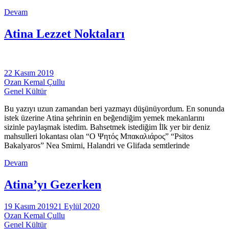
Devam
Atina Lezzet Noktaları
22 Kasım 2019
Ozan Kemal Çullu
Genel Kültür
Bu yazıyı uzun zamandan beri yazmayı düşünüyordum. En sonunda
istek üzerine Atina şehrinin en beğendiğim yemek mekanlarını
sizinle paylaşmak istedim. Bahsetmek istediğim İlk yer bir deniz
mahsulleri lokantası olan “Ο Ψητός Μπακαλιάρος” “Psitos
Bakalyaros” Nea Smirni, Halandri ve Glifada semtlerinde
Devam
Atina’yı Gezerken
19 Kasım 2019
21 Eylül 2020
Ozan Kemal Çullu
Genel Kültür