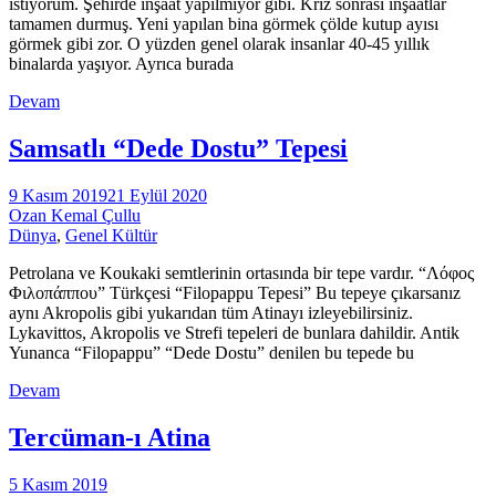
istiyorum. Şehirde inşaat yapılmıyor gibi. Kriz sonrası inşaatlar
tamamen durmuş. Yeni yapılan bina görmek çölde kutup ayısı
görmek gibi zor. O yüzden genel olarak insanlar 40-45 yıllık
binalarda yaşıyor. Ayrıca burada
Devam
Samsatlı “Dede Dostu” Tepesi
9 Kasım 2019
21 Eylül 2020
Ozan Kemal Çullu
Dünya
,
Genel Kültür
Petrolana ve Koukaki semtlerinin ortasında bir tepe vardır. “Λόφος
Φιλοπάππου” Türkçesi “Filopappu Tepesi” Bu tepeye çıkarsanız
aynı Akropolis gibi yukarıdan tüm Atinayı izleyebilirsiniz.
Lykavittos, Akropolis ve Strefi tepeleri de bunlara dahildir. Antik
Yunanca “Filopappu” “Dede Dostu” denilen bu tepede bu
Devam
Tercüman-ı Atina
5 Kasım 2019