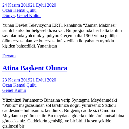
24 Kasım 2019
21 Eylül 2020
Ozan Kemal Çullu
Dünya
,
Genel Kültür
Yunan Devlet Televizyonu ERT1 kanalında “Zaman Makinesi”
isimli harika bir belgesel dizisi var. Bu programda her hafta tarihin
sayfalarında yolculuk yapılıyor. Geçen hafta 1969 yılına gidilip
ölüm cezası alan ve bu cezası infaz edilen iki yabancı uyruklu
kişiden bahsedildi. Yunanistan
Devam
Atina Başkent Olunca
23 Kasım 2019
21 Eylül 2020
Ozan Kemal Çullu
Genel Kültür
Yüzünüzü Parlamento Binasına verip Syntagma Meydanındaki
“Public” mağazasından sol tarafınıza doğru yürürseniz Stadiou
caddesinde bulursunuz kendinizi. Bu geniş cadde sizi Omonia
Meydanına götürecektir. Bu meydana giderken bir sürü anıtsal bina
göreceksiniz. Caddelerin genişliği ve bir birini kesen şekilde
çizilmesi bir