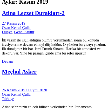
Aylar:
Kasım 2019
Atina Lezzet Durakları-2
27 Kasım 2019
Ozan Kemal Çullu
Dünya
,
Genel Kültür
İlk yazım ile ilgili aldığım olumlu yorumlardan sonra bu konuda
tavsiyelerime devam etmeyi düşündüm. O yüzden bu yazıyı yazdım.
İlk durağımız bir bar. İsmi Drunk Sinatra. Harika bir atmosferi ve
dekoru var. Yine bir pasajın içinde ama bu sefer upuzun
Devam
Meçhul Asker
26 Kasım 2019
21 Eylül 2020
Ozan Kemal Çullu
Türkiye
Atina şehrimizin en çok bilinen yerlerinden biri Parlamento