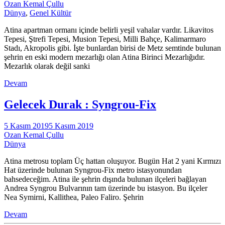
Ozan Kemal Çullu
Dünya
,
Genel Kültür
Atina apartman ormanı içinde belirli yeşil vahalar vardır. Likavitos
Tepesi, Ştrefi Tepesi, Musion Tepesi, Milli Bahçe, Kalimarmaro
Stadı, Akropolis gibi. İşte bunlardan birisi de Metz semtinde bulunan
şehrin en eski modern mezarlığı olan Atina Birinci Mezarlığıdır.
Mezarlık olarak değil sanki
Devam
Gelecek Durak : Syngrou-Fix
5 Kasım 2019
5 Kasım 2019
Ozan Kemal Çullu
Dünya
Atina metrosu toplam Üç hattan oluşuyor. Bugün Hat 2 yani Kırmızı
Hat üzerinde bulunan Syngrou-Fix metro istasyonundan
bahsedeceğim. Atina ile şehrin dışında bulunan ilçeleri bağlayan
Andrea Syngrou Bulvarının tam üzerinde bu istasyon. Bu ilçeler
Nea Symirni, Kallithea, Paleo Faliro. Şehrin
Devam