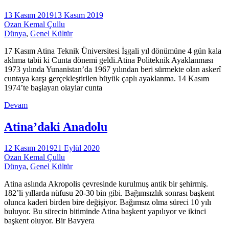
13 Kasım 2019
13 Kasım 2019
Ozan Kemal Çullu
Dünya
,
Genel Kültür
17 Kasım Atina Teknik Üniversitesi İşgali yıl dönümüne 4 gün kala
aklıma tabii ki Cunta dönemi geldi.Atina Politeknik Ayaklanması
1973 yılında Yunanistan’da 1967 yılından beri sürmekte olan askerî
cuntaya karşı gerçekleştirilen büyük çaplı ayaklanma. 14 Kasım
1974’te başlayan olaylar cunta
Devam
Atina’daki Anadolu
12 Kasım 2019
21 Eylül 2020
Ozan Kemal Çullu
Dünya
,
Genel Kültür
Atina aslında Akropolis çevresinde kurulmuş antik bir şehirmiş.
182’li yıllarda nüfusu 20-30 bin gibi. Bağımsızlık sonrası başkent
olunca kaderi birden bire değişiyor. Bağımsız olma süreci 10 yılı
buluyor. Bu sürecin bitiminde Atina başkent yapılıyor ve ikinci
başkent oluyor. Bir Bavyera