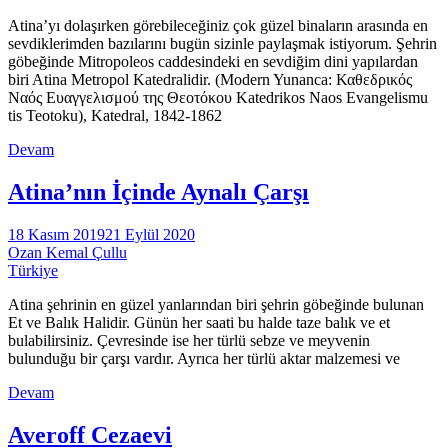
Atina’yı dolaşırken görebileceğiniz çok güzel binaların arasında en
sevdiklerimden bazılarını bugün sizinle paylaşmak istiyorum. Şehrin
göbeğinde Mitropoleos caddesindeki en sevdiğim dini yapılardan
biri Atina Metropol Katedralidir. (Modern Yunanca: Καθεδρικός
Ναός Ευαγγελισμού της Θεοτόκου Katedrikos Naos Evangelismu
tis Teotoku), Katedral, 1842-1862
Devam
Atina’nın İçinde Aynalı Çarşı
18 Kasım 2019
21 Eylül 2020
Ozan Kemal Çullu
Türkiye
Atina şehrinin en güzel yanlarından biri şehrin göbeğinde bulunan
Et ve Balık Halidir. Günün her saati bu halde taze balık ve et
bulabilirsiniz. Çevresinde ise her türlü sebze ve meyvenin
bulunduğu bir çarşı vardır. Ayrıca her türlü aktar malzemesi ve
Devam
Averoff Cezaevi