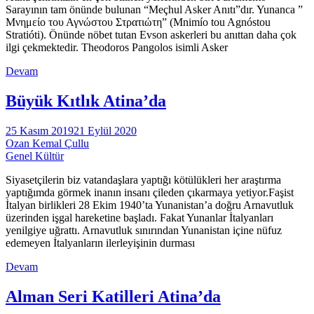
Sarayının tam önünde bulunan “Meçhul Asker Anıtı”dır. Yunanca ”
Μνημείο του Αγνώστου Στρατιώτη” (Mnimío tou Agnóstou
Stratióti). Önünde nöbet tutan Evson askerleri bu anıttan daha çok
ilgi çekmektedir. Theodoros Pangolos isimli Asker
Devam
Büyük Kıtlık Atina’da
25 Kasım 2019
21 Eylül 2020
Ozan Kemal Çullu
Genel Kültür
Siyasetçilerin biz vatandaşlara yaptığı kötülükleri her araştırma
yaptığımda görmek inanın insanı çileden çıkarmaya yetiyor.Faşist
İtalyan birlikleri 28 Ekim 1940’ta Yunanistan’a doğru Arnavutluk
üzerinden işgal hareketine başladı. Fakat Yunanlar İtalyanları
yenilgiye uğrattı. Arnavutluk sınırından Yunanistan içine nüfuz
edemeyen İtalyanların ilerleyişinin durması
Devam
Alman Seri Katilleri Atina’da