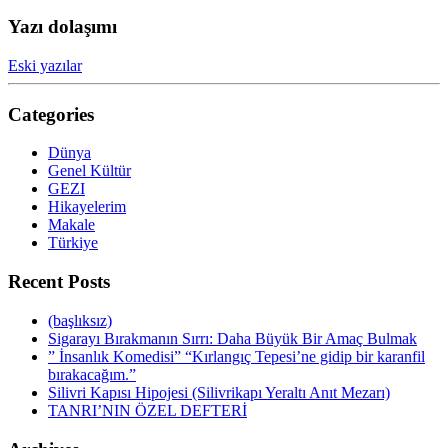
Yazı dolaşımı
Eski yazılar
Categories
Dünya
Genel Kültür
GEZI
Hikayelerim
Makale
Türkiye
Recent Posts
(başlıksız)
Sigarayı Bırakmanın Sırrı: Daha Büyük Bir Amaç Bulmak
” İnsanlık Komedisi” “Kırlangıç Tepesi’ne gidip bir karanfil
bırakacağım.”
Silivri Kapısı Hipojesi (Silivrikapı Yeraltı Anıt Mezarı)
TANRI’NIN ÖZEL DEFTERİ