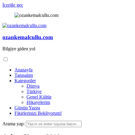
İçeriğe geç
ozankemalcullu.com
Bilgiye giden yol
Anasayfa
Tanışalım
Kategoriler
Dünya
Türkiye
Genel Kültür
Hikayelerim
Günün Yazısı
Fikirlerinizi Bekliyorum!
Arama yap: