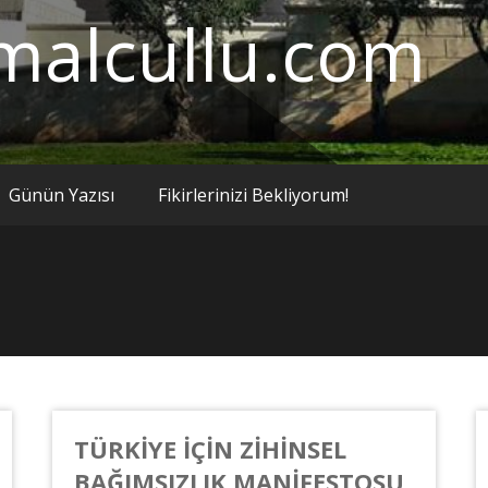
malcullu.com
Günün Yazısı
Fikirlerinizi Bekliyorum!
TÜRKİYE İÇİN ZİHİNSEL
BAĞIMSIZLIK MANİFESTOSU