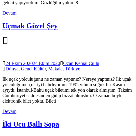
geleni yapıyordum. Gözlüğüm yoktu. 8
Devam
Uçmak Güzel Şey
24 Ekim 2020
24 Ekim 2020
Ozan Kemal Çullu
Dünya
,
Genel Kültür
,
Makale
,
Türkiye
İlk uçak yolculuğunu ne zaman yaptınız? Nereye yaptınız? İlk uçak
yolculuğumu çok iyi hatırlıyorum. 1995 yılının soğuk bir Kasım
ayıydı. İstanbul-Bakü uçak biletimi tek yön olarak almıştım. Taksim
Cumhuriyet caddesinden gidip bizzat almıştım. O zaman böyle
elektronik bilet yoktu. Bileti
Devam
İki Ucu Ballı Sopa