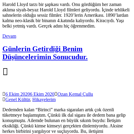
Harold Lloyd tarzı bir şapkası vardı. Onu gördüğüm her zaman
aklıma siyah-beyaz Harold Lloyd filmleri geliyordu. İçinde tehlikeli
sahnelerin olduğu sessiz filmler. 1920’lerin Amerikası. 1890’lardan
kalma neo-klasik bir binanın 4.katında kalıyordu. Kiracıydı. Yaşı
belki yetmiş vardı. Gerçek adını hiç öğrenmedim.
Devam
Günlerin Getirdiği Benim
Düşüncelerimin Sonucudur.
6 Ekim 2020
6 Ekim 2020
Ozan Kemal Çullu
Genel Kültür
,
Hikayelerim
Dedemden kalan “Birinci” marka sigaraları artık çok özenli
tüketmeye başlamıştım. Çünkü ilk dal sigara ile dedem bana gelip
konuşmuştu. Ailemde bulunan en büyük sıkıntı buydu: İletişim
eksikliği. Çünkü kimse kimseyi gerçekten dinlemiyordu. Aksine
herkes birbirini yargılıyor ve suçluyordu. Bu, iletişimi