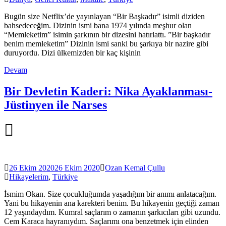
Bugün size Netflix’de yayınlayan “Bir Başkadır” isimli diziden
bahsedeceğim. Dizinin ismi bana 1974 yılında meşhur olan
“Memleketim” isimin şarkının bir dizesini hatırlattı. ”Bir başkadır
benim memleketim” Dizinin ismi sanki bu şarkıya bir nazire gibi
duruyordu. Dizi ülkemizden bir kaç kişinin
Devam
Bir Devletin Kaderi: Nika Ayaklanması-
Jüstinyen ile Narses
26 Ekim 2020
26 Ekim 2020
Ozan Kemal Çullu
Hikayelerim
,
Türkiye
İsmim Okan. Size çocukluğumda yaşadığım bir anımı anlatacağım.
Yani bu hikayenin ana karekteri benim. Bu hikayenin geçtiği zaman
12 yaşındaydım. Kumral saçlarım o zamanın şarkıcıları gibi uzundu.
Cem Karaca hayranıydım. Saçlarımı ona benzetmek için elinden