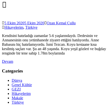
5 Ekim 2020
5 Ekim 2020
Ozan Kemal Çullu
Hikayelerim
,
Türkiye
Kendisini hatırladığı zamanlar 5-6 yaşlarındaydı. Dedesinin ve
Annanesinin onu yetimhanede ziyaret ettiğini hatılıyordu. Anne
Babasını hiç hatırlamıyordu. İsmi Tezcan. Koyu kestaane kısa
kesilmiş saçları var. Şu an 48 yaşında. Koyu yeşil gözleri ve buğday
renginde bir tene sahip 1.78m boylarında
Devam
Categories
Dünya
Genel Kültür
GEZI
Hikayelerim
Makale
Türkiye