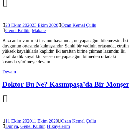
23 Ekim 2020
23 Ekim 2020
Ozan Kemal Çullu
Genel Kültür
,
Makale
Bazı anlar vardır ki insanın hayatında, ne yapacağını bilemezsin. İki
duygunun ortasında kalmışsındır. Sanki bir vadinin ortasında, etrafın
yüksek kayalıklarla kaplıdır. İki taraftan birine çıkman lazımdır. İki
taraf da dik kayalıktır ve sen ne yapacağını bilmeden ortadaki
kısımda yürümeye devam
Devam
Doktor Bu Ne? Kasımpaşa’da Bir Monşer
11 Ekim 2020
11 Ekim 2020
Ozan Kemal Çullu
Dünya
,
Genel Kültür
,
Hikayelerim