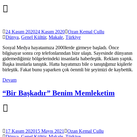
24 Kasım 2020
24 Kasım 2020
Ozan Kemal Çullu
Dünya
,
Genel Kültür
,
Makale
,
Türkiye
Sosyal Medya hayataımıza 2000lerde girmeye başladı. Önce
bilgisayar sonra cep telefonlarından bize ulaştı. Sayesinde dünyanın
gidemediğimiz bölgelerindeki insanlarla haberleştik. Reklam yaptık.
Başka insnlarla tanıştık. Hatta hayatımızı bile o tanıştığımız kişilerle
birleştik. Fakat bunu yaparken çok öenmli bir şeyimizi de kaybettik.
Devam
“Bir Başkadır” Benim Memleketim
17 Kasım 2020
15 Mayıs 2021
Ozan Kemal Çullu
Dünya
,
Genel Kültür
,
Makale
,
Türkiye