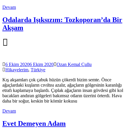
Devam
Odalarda Işıksızım: Tozkoporan’da Bir
Akşam
6 Ekim 2020
6 Ekim 2020
Ozan Kemal Çullu
Hikayelerim
,
Türkiye
Kış akşamları çok çabuk hüzün çökerdi bizim semte. Önce
ağaçlardaki kuşların cıvıltısı azalır, ağaçların gölgesinin karanlığı
etrafı kaplamaya başlardı. Çıplak ağaçların insan gövdesi gibi kol
bacakları andıran gölgeleri bakımsız otların üzerini örterdi. Hava
daha bir soğur, keskin bir kömür kokusu
Devam
Evet Demeyen Adam