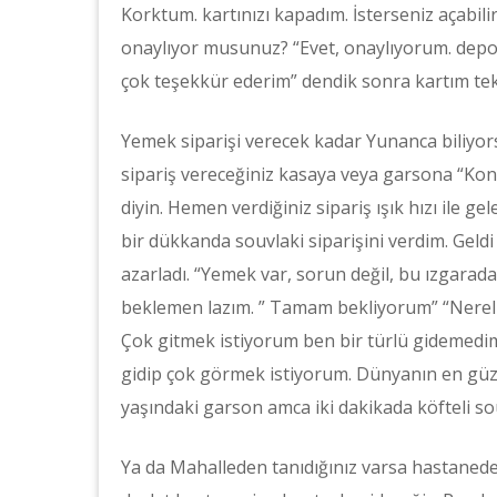
Korktum. kartınızı kapadım. İsterseniz açabili
onaylıyor musunuz? “Evet, onaylıyorum. depo
çok teşekkür ederim” dendik sonra kartım tekr
Yemek siparişi verecek kadar Yunanca biliyorsa
sipariş vereceğiniz kasaya veya garsona “Kon
diyin. Hemen verdiğiniz sipariş ışık hızı ile
bir dükkanda souvlaki siparişini verdim. Geldi
azarladı. “Yemek var, sorun değil, bu ızgarada
beklemen lazım. ” Tamam bekliyorum” “Nereli
Çok gitmek istiyorum ben bir türlü gidemedim,
gidip çok görmek istiyorum. Dünyanın en güzel
yaşındaki garson amca iki dakikada köfteli sou
Ya da Mahalleden tanıdığınız varsa hastanede 