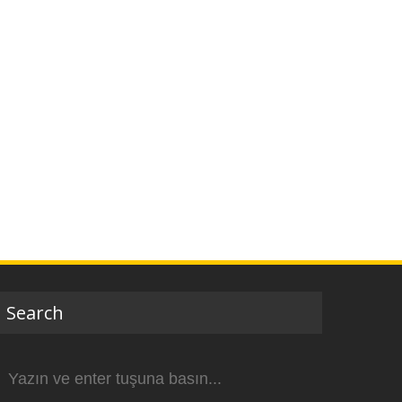
Search
Arama
yap: