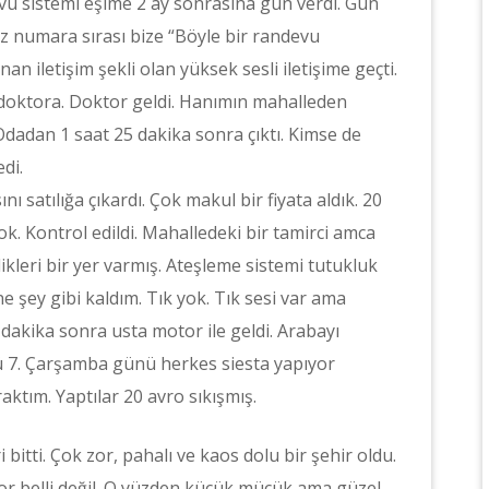
vu sistemi eşime 2 ay sonrasına gün verdi. Gün
ğız numara sırası bize “Böyle bir randevu
an iletişim şekli olan yüksek sesli iletişime geçti.
ık doktora. Doktor geldi. Hanımın mahalleden
Odadan 1 saat 25 dakika sonra çıktı. Kimse de
di.
satılığa çıkardı. Çok makul bir fiyata aldık. 20
yok. Kontrol edildi. Mahalledeki bir tamirci amca
ikleri bir yer varmış. Ateşleme sistemi tutukluk
e şey gibi kaldım. Tık yok. Tık sesi var ama
 dakika sonra usta motor ile geldi. Arabayı
stü 7. Çarşamba günü herkes siesta yapıyor
ktım. Yaptılar 20 avro sıkışmış.
i bitti. Çok zor, pahalı ve kaos dolu bir şehir oldu.
r belli değil. O yüzden küçük müçük ama güzel.