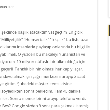
unanistan
” şeklinde başlık atacaktım vazgeçtim. En gıcık
lliyetçilik” “Hemşericilik” “Irkçılık” bu liste uzar
larımı insanlarla paylaşıp onlarında bu bilgi ile
anıyabilmek. O yüzden bu makaleyi Yunanistan ve
istiyorum. 10 milyon nüfuslu bir ülke olduğu için
 geçerli. Tanıdık birinin olması her kapıyı açar.
ndevu almak için çağrı merkezini arayıp 2 saat
 gittim. Şubedeki müşteri temsilcisine
 söyledikten sonra bekledim. Tam 45 dakika
mleri. Sonra memur birini arayıp telefonu verdi.
an Bey? Google sizden 9 sent para çekmek istemiş.