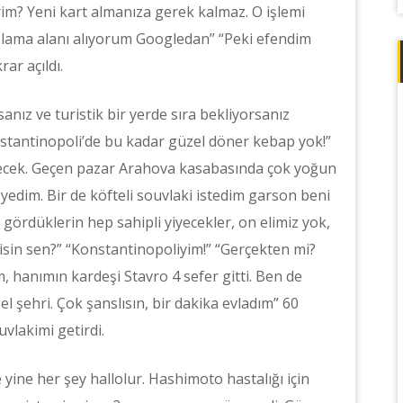
rim? Yeni kart almanıza gerek kalmaz. O işlemi
lama alanı alıyorum Googledan” “Peki efendim
ar açıldı.
nız ve turistik bir yerde sıra bekliyorsanız
stantinopoli’de bu kadar güzel döner kebap yok!”
 gelecek. Geçen pazar Arahova kasabasında çok yoğun
 yedim. Bir de köfteli souvlaki istedim garson beni
 gördüklerin hep sahipli yiyecekler, on elimiz yok,
sin sen?” “Konstantinopoliyim!” “Gerçekten mi?
 hanımın kardeşi Stavro 4 sefer gitti. Ben de
 şehri. Çok şanslısın, bir dakika evladım” 60
vlakimi getirdi.
yine her şey hallolur. Hashimoto hastalığı için