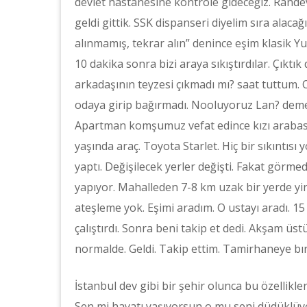
devlet hastanesine kontrole gideceğiz. Rande
geldi gittik. SSK dispanseri diyelim sıra alaca
alınmamış, tekrar alın” denince eşim klasik Yun
10 dakika sonra bizi araya sıkıştırdılar. Çıkt
arkadaşının teyzesi çıkmadı mı? saat tuttum. 
odaya girip bağırmadı. Nooluyoruz Lan? deme
Apartman komşumuz vefat edince kızı arabasını 
yaşında araç. Toyota Starlet. Hiç bir sıkıntısı 
yaptı. Değişilecek yerler değişti. Fakat görmed
yapıyor. Mahalleden 7-8 km uzak bir yerde yin
ateşleme yok. Eşimi aradım. O ustayı aradı. 15
çalıştırdı. Sonra beni takip et dedi. Akşam ü
normalde. Geldi. Takip ettim. Tamirhaneye bıra
İstanbul dev gibi bir şehir olunca bu özellikler
Sen mi hayatı yaşıyorsun o mu seni düdüklüyo