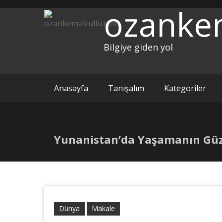
İçeriğe
ozanke
geç
Bilgiye giden yol
Anasayfa
Tanışalım
Kategoriler
Yunanistan’da Yaşamanın Güze
Dünya
Makale