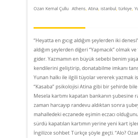
Ozan Kemal Çullu
Athens
,
Atina
,
istanbul
,
türkiye
,
Y
“Heyatta en gıcıg aldığım şeylerden iki denesi
aldığım şeylerden diğeri “Yapmacık” olmak ve “Mi
gider. Yazmamın en büyük sebebi benim yaşadık
kendilerini geliştirip, donatabilme imkanı t
Yunan halkı ile ilgili tüyolar vererek yazmak 
“Kasaba” psikolojisi Atina gibi bir şehirde bile
Mesela kartımı kapatan bankanın şubesine ra
zaman harcayıp randevu aldıktan sonra şubeye
mahalledeki eczanede eşimin eczacı olduğunu
sürdü kapatılan kartımın yerine yeni kart işle
İngilizce sohbet Türkçe şöyle geçti. “Alo? Oz