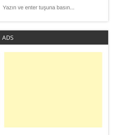
Arama
yap:
ADS