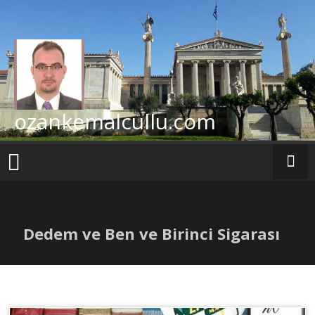
İçeriğe
geç
ozankemalcullu.com
Dedem ve Ben ve Birinci Sigarası