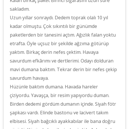
Kalan birkaç paket Birinci sigarasını uzun süre
sakladım.
Uzun yıllar sonraydı. Dedem toprak olalı 10 yıl
kadar olmuştu. Çok sıkıntılı bir günümde
paketlerden bir tanesini açtım. Ağızlık falan yoktu
etrafta. Öyle uçsuz bir şekilde ağzıma götürüp
yaktım. Birkaç derin nefes çektim. Havaya
savurdum efkârımı ve dertlerimi. Odayı dolduran
mavi dumana baktım. Tekrar derin bir nefes çekip
savurdum havaya.
Hüzünle baktım dumana. Havada hareler
çiziyordu. Yavaşça, bir resim yapıyordu duman.
Birden dedemi gördüm dumanın içinde. Siyah fötr
şapkası vardı. Elinde bastonu ve lacivert takım
elbisesi. Siyah bağcıklı ayakkabılar ile bana doğru