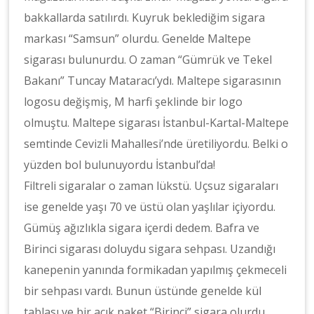
bakkallarda satılırdı. Kuyruk beklediğim sigara
markası “Samsun” olurdu. Genelde Maltepe
sigarası bulunurdu. O zaman “Gümrük ve Tekel
Bakanı” Tuncay Mataracı’ydı. Maltepe sigarasının
logosu değişmiş, M harfi şeklinde bir logo
olmuştu. Maltepe sigarası İstanbul-Kartal-Maltepe
semtinde Cevizli Mahallesi’nde üretiliyordu. Belki o
yüzden bol bulunuyordu İstanbul’da!
Filtreli sigaralar o zaman lükstü. Uçsuz sigaraları
ise genelde yaşı 70 ve üstü olan yaşlılar içiyordu.
Gümüş ağızlıkla sigara içerdi dedem. Bafra ve
Birinci sigarası doluydu sigara sehpası. Uzandığı
kanepenin yanında formikadan yapılmış çekmeceli
bir sehpası vardı. Bunun üstünde genelde kül
tablası ve bir açık paket “Birinci” sigara olurdu.