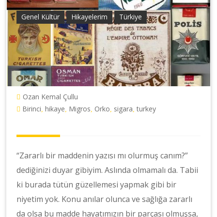
Genel Kültür
Hikayelerim
Türkiye
Ozan Kemal Çullu
Birinci
hikaye
Migros
Orko
sigara
turkey
,
,
,
,
,
“Zararlı bir maddenin yazısı mı olurmuş canım?”
dediğinizi duyar gibiyim. Aslında olmamalı da. Tabii
ki burada tütün güzellemesi yapmak gibi bir
niyetim yok. Konu anılar olunca ve sağlığa zararlı
da olsa bu madde hayatımızın bir parçası olmuşsa,