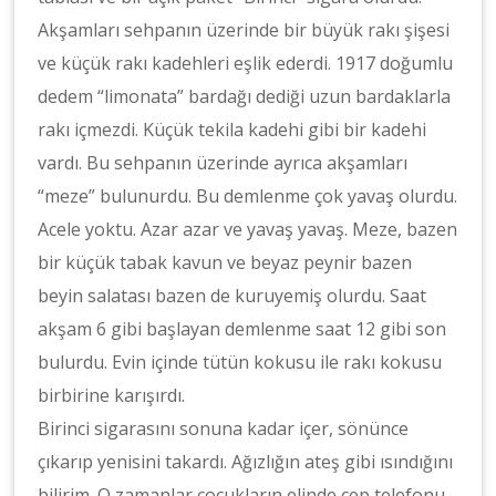
Akşamları sehpanın üzerinde bir büyük rakı şişesi
ve küçük rakı kadehleri eşlik ederdi. 1917 doğumlu
dedem “limonata” bardağı dediği uzun bardaklarla
rakı içmezdi. Küçük tekila kadehi gibi bir kadehi
vardı. Bu sehpanın üzerinde ayrıca akşamları
“meze” bulunurdu. Bu demlenme çok yavaş olurdu.
Acele yoktu. Azar azar ve yavaş yavaş. Meze, bazen
bir küçük tabak kavun ve beyaz peynir bazen
beyin salatası bazen de kuruyemiş olurdu. Saat
akşam 6 gibi başlayan demlenme saat 12 gibi son
bulurdu. Evin içinde tütün kokusu ile rakı kokusu
birbirine karışırdı.
Birinci sigarasını sonuna kadar içer, sönünce
çıkarıp yenisini takardı. Ağızlığın ateş gibi ısındığını
bilirim. O zamanlar çocukların elinde cep telefonu