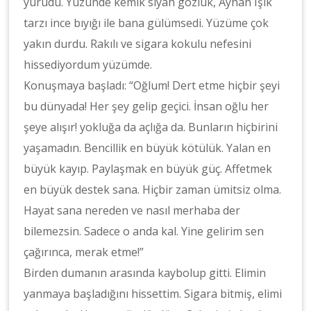
yürüdü. Yüzünde kemik siyah gözlük, Ayhan Işık
tarzı ince bıyığı ile bana gülümsedi. Yüzüme çok
yakın durdu. Rakılı ve sigara kokulu nefesini
hissediyordum yüzümde.
Konuşmaya başladı: “Oğlum! Dert etme hiçbir şeyi
bu dünyada! Her şey gelip geçici. İnsan oğlu her
şeye alışır! yokluğa da açlığa da. Bunların hiçbirini
yaşamadın. Bencillik en büyük kötülük. Yalan en
büyük kayıp. Paylaşmak en büyük güç. Affetmek
en büyük destek sana. Hiçbir zaman ümitsiz olma.
Hayat sana nereden ve nasıl merhaba der
bilemezsin. Sadece o anda kal. Yine gelirim sen
çağırınca, merak etme!”
Birden dumanın arasında kaybolup gitti. Elimin
yanmaya başladığını hissettim. Sigara bitmiş, elimi