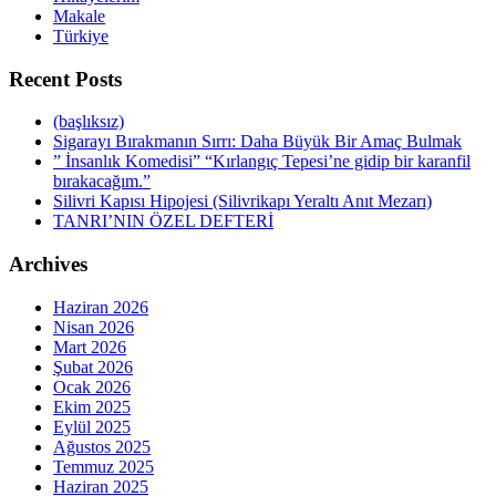
Makale
Türkiye
Recent Posts
(başlıksız)
Sigarayı Bırakmanın Sırrı: Daha Büyük Bir Amaç Bulmak
” İnsanlık Komedisi” “Kırlangıç Tepesi’ne gidip bir karanfil
bırakacağım.”
Silivri Kapısı Hipojesi (Silivrikapı Yeraltı Anıt Mezarı)
TANRI’NIN ÖZEL DEFTERİ
Archives
Haziran 2026
Nisan 2026
Mart 2026
Şubat 2026
Ocak 2026
Ekim 2025
Eylül 2025
Ağustos 2025
Temmuz 2025
Haziran 2025