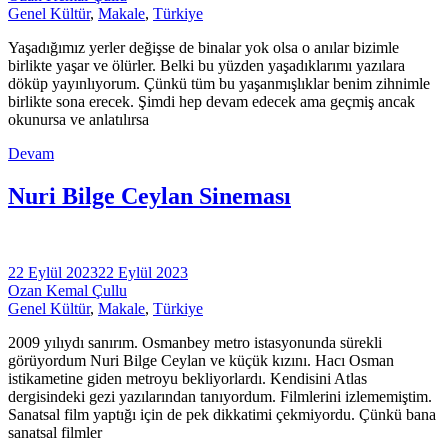
Genel Kültür
,
Makale
,
Türkiye
Yaşadığımız yerler değişse de binalar yok olsa o anılar bizimle
birlikte yaşar ve ölürler. Belki bu yüzden yaşadıklarımı yazılara
döküp yayınlıyorum. Çünkü tüm bu yaşanmışlıklar benim zihnimle
birlikte sona erecek. Şimdi hep devam edecek ama geçmiş ancak
okunursa ve anlatılırsa
Devam
Nuri Bilge Ceylan Sineması
22 Eylül 2023
22 Eylül 2023
Ozan Kemal Çullu
Genel Kültür
,
Makale
,
Türkiye
2009 yılıydı sanırım. Osmanbey metro istasyonunda sürekli
görüyordum Nuri Bilge Ceylan ve küçük kızını. Hacı Osman
istikametine giden metroyu bekliyorlardı. Kendisini Atlas
dergisindeki gezi yazılarından tanıyordum. Filmlerini izlememiştim.
Sanatsal film yaptığı için de pek dikkatimi çekmiyordu. Çünkü bana
sanatsal filmler