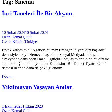
Tag: Sinema
İnci Taneleri İle Bir Akşam
10 Şubat 2024
10 Şubat 2024
Ozan Kemal Çullu
Genel Kültür
,
Türkiye
Erkek kardeşimin “Ağabey, Yılmaz Erdoğan’ın yeni dizi başladı”
demesiyle diziyi izlemeye başladım. Sosyal Medyada dolaşan
“Pavyonda dans eden Hazal Ergüçlü ” paylaşımlarının da bu dizi ile
alkalı olduğunu bilmiyordum. Kardeşim “Bir Demet Tiyatro Gibi”
demesi üzerine daha da çok ilgilendim.
Devam
Yıkılmayan Yaşayan Anılar
1 Ekim 2023
1 Ekim 2023
Ozan Kemal Çullu