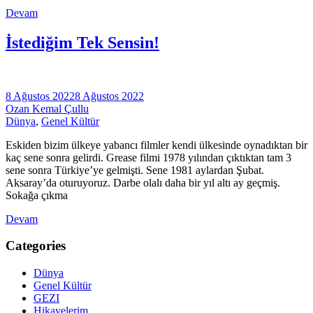
Devam
İstediğim Tek Sensin!
8 Ağustos 2022
8 Ağustos 2022
Ozan Kemal Çullu
Dünya
,
Genel Kültür
Eskiden bizim ülkeye yabancı filmler kendi ülkesinde oynadıktan bir
kaç sene sonra gelirdi. Grease filmi 1978 yılından çıktıktan tam 3
sene sonra Türkiye’ye gelmişti. Sene 1981 aylardan Şubat.
Aksaray’da oturuyoruz. Darbe olalı daha bir yıl altı ay geçmiş.
Sokağa çıkma
Devam
Categories
Dünya
Genel Kültür
GEZI
Hikayelerim