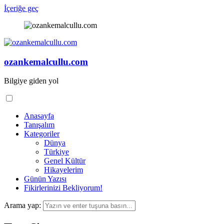
İçeriğe geç
ozankemalcullu.com
Bilgiye giden yol
Anasayfa
Tanışalım
Kategoriler
Dünya
Türkiye
Genel Kültür
Hikayelerim
Günün Yazısı
Fikirlerinizi Bekliyorum!
Arama yap: