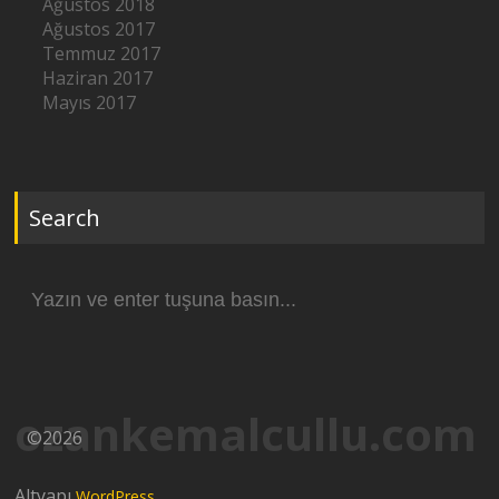
Ağustos 2018
Ağustos 2017
Temmuz 2017
Haziran 2017
Mayıs 2017
Search
Arama
yap:
ozankemalcullu.com
©2026
Altyapı
.
WordPress