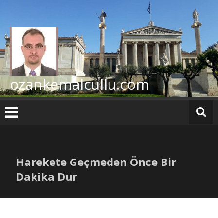
İçeriğe
geç
ozankemalcullu.com
Harekete Geçmeden Önce Bir
Dakika Dur