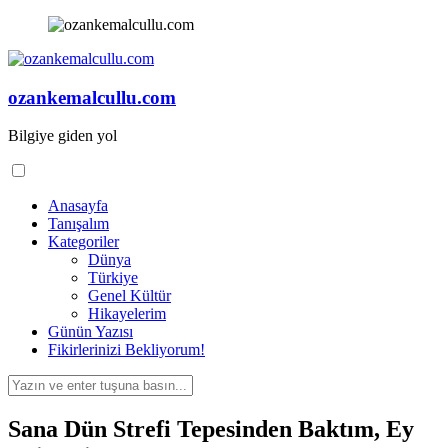
İçeriğe
geç
ozankemalcullu.com
Bilgiye giden yol
Anasayfa
Tanışalım
Kategoriler
Dünya
Türkiye
Genel Kültür
Hikayelerim
Günün Yazısı
Fikirlerinizi Bekliyorum!
Arama
yap:
Sana Dün Strefi Tepesinden Baktım, Ey