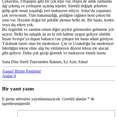
Lykavitos, Filopapus gibi bir çok tepe var. Hepsi de antik zamanda
ilgi çekmiş ve yerleşime açılmış tepeler. Sürekli değişik şehirlere
gidip gele insan yaşadığı yeri mukayese ediyor. Atina’da yaşamayı
çok seviyorum. Tüm bakımsızlığı, pisliğine rağmen beni çeken bir
yanı var. Hayatın doğal bir şekilde akması belki de. Bir baskı, korku
veya dış etken yok.
Bu özgürlük ve samimi ortam diğer şeyleri görmezden gelmeme yol
açıyor. Belki bu salaşlık şu an ki ruh halime uygun geliyor olabilir.
İnsan Avrupa’ya dıştan bakınca can çekişen bir hasta adam görüyor.
Yıkılmak üzere olan bir medeniyet. Çin ve Uzakdoğu bu medeniyet
liderliğini tekrar eline alıp bu yürümeyen düzeni tekrar ele alacak
gibi geliyor. Daha çok gezip görmek ve mukayese etmek lazım.
Sana Dün Strefi Tepesinden Baktım, Ey Aziz Atina!
Yazı
Aaaaa! Bizim Pastırma!
Anılar-9
dolaşımı
Bir yanıt yazın
E-posta adresiniz yayınlanmayacak.
Gerekli alanlar
*
ile
işaretlenmişlerdir