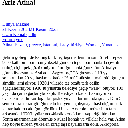
Aziz Atina!
Dünya
Makale
21 Kasım 2023
21 Kasım 2023
Ozan Kemal Çullu
Yorum yok
Atina
,
Bazaar
,
greece
,
istanbul
,
Lady
,
türkiye
,
Women
,
Yunanistan
Şehrin göbeğinde kalmış bir kireç taşı madeninin ismi Strefi Tepesi.
9-10 katlı bir apartman yüksekliğindeki tepe apartmanlarla çevrili
olduğu için pek gözükmüyor. Doruğuna çıktığınız tüm Atina’yı
görebiliyorsunuz. Asıl adı “Αγχεσμός” “Aghesmos” 19.yy
sonlarından 20.yy başlarına kadar “Strefi” ailesinin malı olduğu için
şimdiki ismi alıyor. 1920li yıllarda taş oçağı terk edilip
ağaçlandırılıyor. 1930’lu yıllarda belediye geçip “Park” oluyor. 100
yaşında çam ağaçlarıyla kaplı. Belediye o kadar bakmıyor ki
evsizlerin çadır kurduğu bir pislik yuvası durumunda şu an. Dün 5
sene sonra tekrar gittiğimde belediyenin çalışmaya başladığını parkı
tekrar bakıma aldığını gördüm. Ulusal Arkeoloji müzesinin tam
arkasında 1920’li yıllar neo-klasik konakların yapıldığı bir alan.
Sonra apartmanlara dönmüş o güzel konak ve villalar hala var. Atina
hep böyle birden yükselen kiraç taşı kayalıklarla dolu. Akropolis,