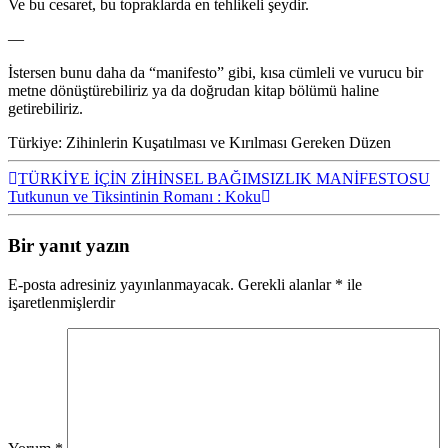
Ve bu cesaret, bu topraklarda en tehlikeli şeydir.
—
İstersen bunu daha da “manifesto” gibi, kısa cümleli ve vurucu bir
metne dönüştürebiliriz ya da doğrudan kitap bölümü haline
getirebiliriz.
Türkiye: Zihinlerin Kuşatılması ve Kırılması Gereken Düzen
Yazı
TÜRKİYE İÇİN ZİHİNSEL BAĞIMSIZLIK MANİFESTOSU
Tutkunun ve Tiksintinin Romanı : Koku
dolaşımı
Bir yanıt yazın
E-posta adresiniz yayınlanmayacak.
Gerekli alanlar
*
ile
işaretlenmişlerdir