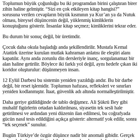
Toplumun büyük çoğunluğu bu iki programdan birini çalıştıran birer
zihin haline gelmiştir. “Sizi en çok etkileyen kitap hangisi?”
sorusuna verilen cevapların büyük kısmının ya Kur’an ya da Nutuk
olması, bireysel düşüncenin değil, yüklenmiş kimliklerin
konuştuğunu gösterir. İnsanlar kitap seçmez; kimliklerini tekrar eder.
Bu durum bir sonuç değil, bir üretimdir.
Çocuk daha okula başladığı anda şekillendirilir. Mustafa Kemal
Atatürk üzerine kurulan mutlak kahraman anlatısı ile eleştiri alanı
kapatılır. Aynı anda zorunlu din dersleriyle inanç, sorgulanamaz bir
alan haline getirilir. Böylece iki farklı yol değil, aynı hedefe çıkan iki
koridor oluşturulur: düşünmeyen insan.
12 Eylül Darbesi bu sistemin yeniden yazıldığı andır. Bu bir darbe
değil, bir reset işlemidir. Toplumun hafızası, refleksleri ve sınırları
yeniden kodlanmıştır. İtaat, güvenlik adı altında normalleştirilmiştir.
Daha geriye gidildiğinde de tablo değişmez. Ali Şükrü Bey gibi
muhalif figürlerin ortadan kaldırılması, siyasetin tek sesli hale
getirilmesi ve ardından yeni düzenin ilan edilmesi, bu coğrafyada
gücün nasıl tesis edildiğini açıkça gösterir: alternatif yok edilir, sonra
“tek seçenek” sunulur.
Bugün Türkiye’de özgür düşünce nadir bir anomali gibidir. Gerçek