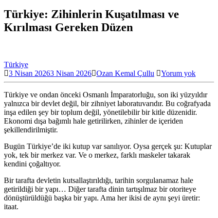
yap:
Türkiye: Zihinlerin Kuşatılması ve
Kırılması Gereken Düzen
Türkiye
3 Nisan 2026
3 Nisan 2026
Ozan Kemal Çullu
Yorum yok
Türkiye ve ondan önceki Osmanlı İmparatorluğu, son iki yüzyıldır
yalnızca bir devlet değil, bir zihniyet laboratuvarıdır. Bu coğrafyada
inşa edilen şey bir toplum değil, yönetilebilir bir kitle düzenidir.
Ekonomi dışa bağımlı hale getirilirken, zihinler de içeriden
şekillendirilmiştir.
Bugün Türkiye’de iki kutup var sanılıyor. Oysa gerçek şu: Kutuplar
yok, tek bir merkez var. Ve o merkez, farklı maskeler takarak
kendini çoğaltıyor.
Bir tarafta devletin kutsallaştırıldığı, tarihin sorgulanamaz hale
getirildiği bir yapı… Diğer tarafta dinin tartışılmaz bir otoriteye
dönüştürüldüğü başka bir yapı. Ama her ikisi de aynı şeyi üretir:
itaat.