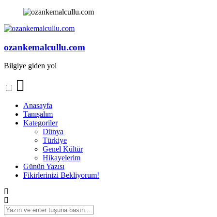
İçeriğe
geç
ozankemalcullu.com
Bilgiye giden yol
Anasayfa
Tanışalım
Kategoriler
Dünya
Türkiye
Genel Kültür
Hikayelerim
Günün Yazısı
Fikirlerinizi Bekliyorum!
Arama