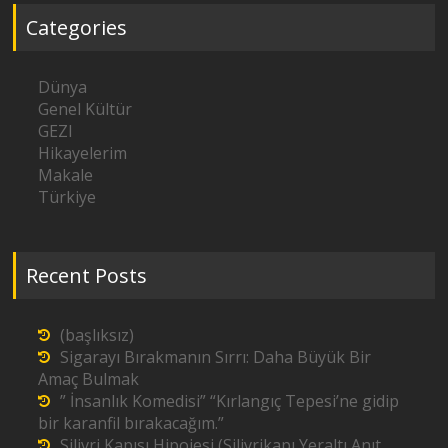
Categories
Dünya
Genel Kültür
GEZI
Hikayelerim
Makale
Türkiye
Recent Posts
(başlıksız)
Sigarayı Bırakmanın Sırrı: Daha Büyük Bir
Amaç Bulmak
” İnsanlık Komedisi” “Kırlangıç Tepesi’ne gidip
bir karanfil bırakacağım.”
Silivri Kapısı Hipojesi (Silivrikapı Yeraltı Anıt