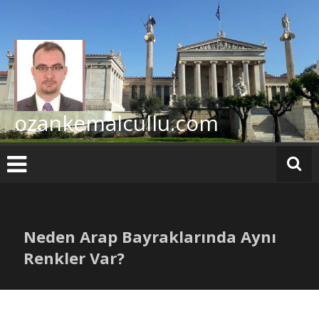
İçeriğe
geç
ozankemalcullu.com
Neden Arap Bayraklarında Aynı
Renkler Var?