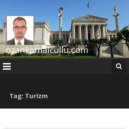
İçeriğe
geç
ozankemalcullu.com
Tag: Turizm