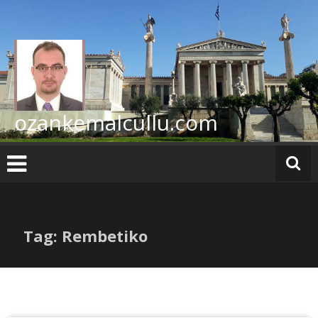
İçeriğe
geç
ozankemalcullu.com
Tag: Rembetiko