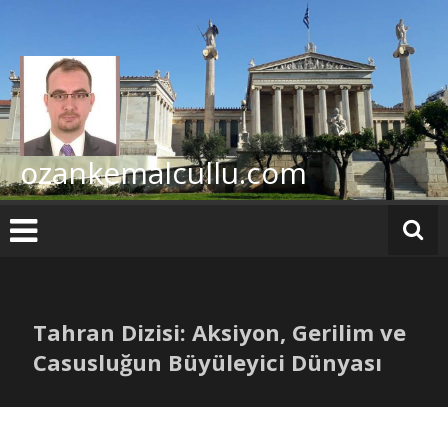
İçeriğe
geç
ozankemalcullu.com
Tahran Dizisi: Aksiyon, Gerilim ve
Casusluğun Büyüleyici Dünyası