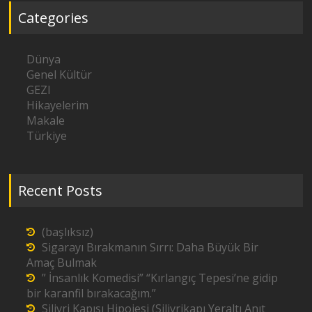
Categories
Dünya
Genel Kültür
GEZI
Hikayelerim
Makale
Türkiye
Recent Posts
(başlıksız)
Sigarayı Bırakmanın Sırrı: Daha Büyük Bir
Amaç Bulmak
” İnsanlık Komedisi” “Kırlangıç Tepesi’ne gidip
bir karanfil bırakacağım.”
Silivri Kapısı Hipojesi (Silivrikapı Yeraltı Anıt