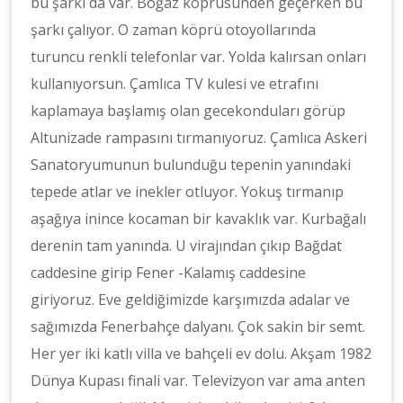
bu şarkı da var. Boğaz köprüsünden geçerken bu
şarkı çalıyor. O zaman köprü otoyollarında
turuncu renkli telefonlar var. Yolda kalırsan onları
kullanıyorsun. Çamlıca TV kulesi ve etrafını
kaplamaya başlamış olan gecekonduları görüp
Altunizade rampasını tırmanıyoruz. Çamlıca Askeri
Sanatoryumunun bulunduğu tepenin yanındaki
tepede atlar ve inekler otluyor. Yokuş tırmanıp
aşağıya inince kocaman bir kavaklık var. Kurbağalı
derenin tam yanında. U virajından çıkıp Bağdat
caddesine girip Fener -Kalamış caddesine
giriyoruz. Eve geldiğimizde karşımızda adalar ve
sağımızda Fenerbahçe dalyanı. Çok sakin bir semt.
Her yer iki katlı villa ve bahçeli ev dolu. Akşam 1982
Dünya Kupası finali var. Televizyon var ama anten