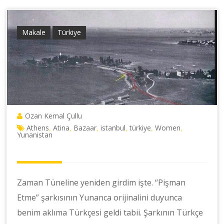
Makale
Türkiye
Ozan Kemal Çullu
Athens
Atina
Bazaar
istanbul
türkiye
Women
,
,
,
,
,
,
Yunanistan
Zaman Tüneline yeniden girdim işte. “Pişman
Etme” şarkısının Yunanca orijinalini duyunca
benim aklıma Türkçesi geldi tabii. Şarkının Türkçe