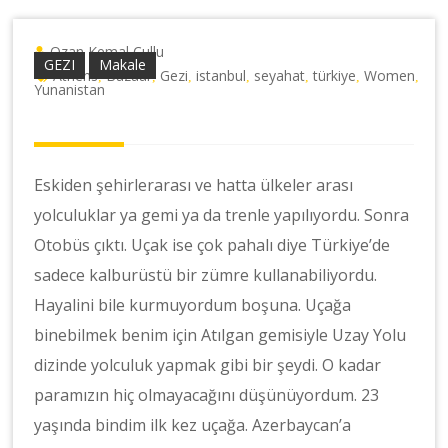
Ozan Kemal Çullu
GEZI
Makale
Athens
Bazaar
Gezi
istanbul
seyahat
türkiye
Women
,
,
,
,
,
,
,
Yunanistan
Eskiden şehirlerarası ve hatta ülkeler arası
yolculuklar ya gemi ya da trenle yapılıyordu. Sonra
Otobüs çıktı. Uçak ise çok pahalı diye Türkiye’de
sadece kalburüstü bir zümre kullanabiliyordu.
Hayalini bile kurmuyordum boşuna. Uçağa
binebilmek benim için Atılgan gemisiyle Uzay Yolu
dizinde yolculuk yapmak gibi bir şeydi. O kadar
paramızın hiç olmayacağını düşünüyordum. 23
yaşında bindim ilk kez uçağa. Azerbaycan’a