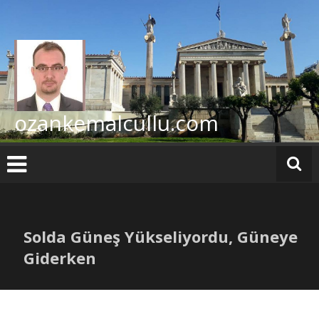
İçeriğe
geç
ozankemalcullu.com
Solda Güneş Yükseliyordu, Güneye
Giderken