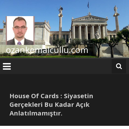
İçeriğe
geç
ozankemalcullu.com
House Of Cards : Siyasetin
Gerçekleri Bu Kadar Açık
Anlatılmamıştır.