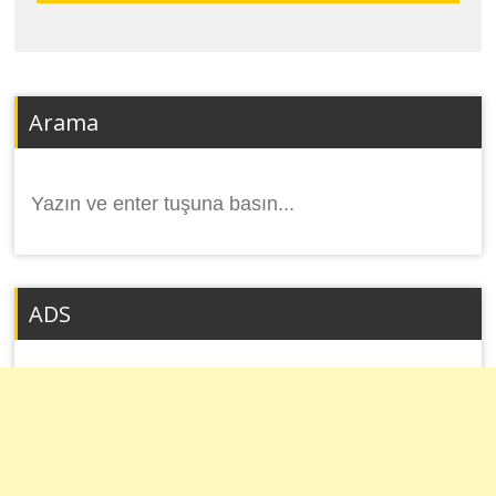
Arama
Arama
yap:
ADS