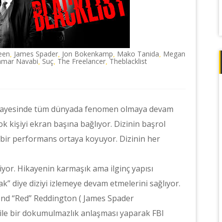
Keen
James Spader
Jon Bokenkamp
Mako Tanida
Megan
,
,
,
,
amar Navabi
Suç
The Freelancer
Theblacklist
,
,
,
lix sayesinde tüm dünyada fenomen olmaya devam
k kişiyi ekran başına bağlıyor. Dizinin başrol
ir performans ortaya koyuyor. Dizinin her
iyor. Hikayenin karmaşık ama ilginç yapısı
cak” diye diziyi izlemeye devam etmelerini sağlıyor.
mond “Red” Reddington ( James Spader
 ile bir dokumulmazlık anlaşması yaparak FBI