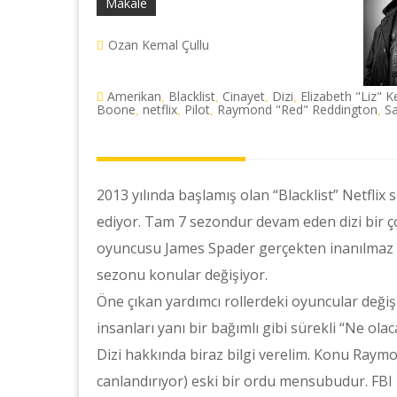
Makale
Ozan Kemal Çullu
Amerikan
Blacklist
Cinayet
Dizi
Elizabeth "Liz" 
,
,
,
,
Boone
netflix
Pilot
Raymond "Red" Reddington
S
,
,
,
,
2013 yılında başlamış olan “Blacklist” Netf
ediyor. Tam 7 sezondur devam eden dizi bir ço
oyuncusu James Spader gerçekten inanılmaz b
sezonu konular değişiyor.
Öne çıkan yardımcı rollerdeki oyuncular değiş
insanları yanı bir bağımlı gibi sürekli “Ne ola
Dizi hakkında biraz bilgi verelim. Konu Ray
canlandırıyor) eski bir ordu mensubudur. FBI