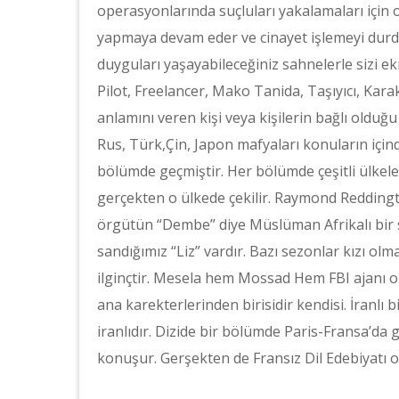
operasyonlarında suçluları yakalamaları için onl
yapmaya devam eder ve cinayet işlemeyi durdu
duyguları yaşayabileceğiniz sahnelerle sizi ek
Pilot, Freelancer, Mako Tanida, Taşıyıcı, Karak
anlamını veren kişi veya kişilerin bağlı olduğ
Rus, Türk,Çin, Japon mafyaları konuların için
bölümde geçmiştir. Her bölümde çeşitli ülkeler
gerçekten o ülkede çekilir. Raymond Reddingto
örgütün “Dembe” diye Müslüman Afrikalı bir 
sandığımız “Liz” vardır. Bazı sezonlar kızı ol
ilginçtir. Mesela hem Mossad Hem FBI ajanı o
ana karekterlerinden birisidir kendisi. İranlı
iranlıdır. Dizide bir bölümde Paris-Fransa’da
konuşur. Gerşekten de Fransız Dil Edebiyatı 