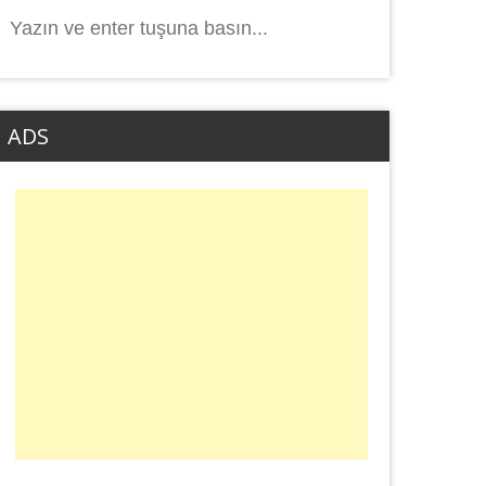
Arama
yap:
ADS