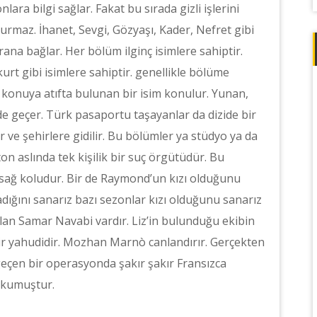
ara bilgi sağlar. Fakat bu sırada gizli işlerini
rmaz. İhanet, Sevgi, Gözyaşı, Kader, Nefret gibi
rana bağlar. Her bölüm ilginç isimlere sahiptir.
urt gibi isimlere sahiptir. genellikle bölüme
u konuya atıfta bulunan bir isim konulur. Yunan,
de geçer. Türk pasaportu taşayanlar da dizide bir
 ve şehirlere gidilir. Bu bölümler ya stüdyo ya da
n aslında tek kişilik bir suç örgütüdür. Bu
sağ koludur. Bir de Raymond’un kızı olduğunu
madığını sanarız bazı sezonlar kızı olduğunu sanarız
lan Samar Navabi vardır. Liz’in bulunduğu ekibin
 bir yahudidir. Mozhan Marnò canlandırır. Gerçekten
 geçen bir operasyonda şakır şakır Fransızca
okumuştur.