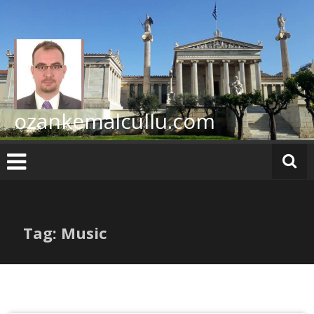
İçeriğe
geç
ozankemalcullu.com
Tag: Music