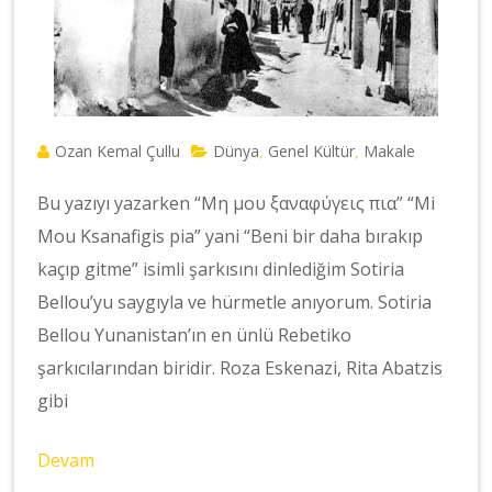
Ozan Kemal Çullu
Dünya
Genel Kültür
Makale
,
,
Bu yazıyı yazarken “Μη μου ξαναφύγεις πια” “Mi
Mou Ksanafigis pia” yani “Beni bir daha bırakıp
kaçıp gitme” isimli şarkısını dinlediğim Sotiria
Bellou’yu saygıyla ve hürmetle anıyorum. Sotiria
Bellou Yunanistan’ın en ünlü Rebetiko
şarkıcılarından biridir. Roza Eskenazi, Rita Abatzis
gibi
Devam