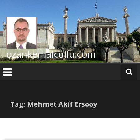
İçeriğe
geç
ozankemalcullu.com
Tag: Mehmet Akif Ersooy