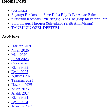
Recent Posts
(başlıksız)
Sigarayı Bırakmanın Sırrı: Daha Büyük Bir Amaç Bulmak
” İnsanlık Komedisi” “Kırlangıç Tepesi’ne gidip bir karanfil bı
Silivri Kapısı Hipojesi (Silivrikapı Yeraltı Anıt Mezarı)
TANRI’NIN ÖZEL DEFTERİ
Archives
Haziran 2026
Nisan 2026
Mart 2026
Şubat 2026
Ocak 2026
Ekim 2025
Eylül 2025
Ağustos 2025
Temmuz 2025
Haziran 2025
Nisan 2025
Aralık 2024
Ekim 2024
Eylül 2024
Ağustos 2024