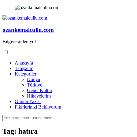
İçeriğe
geç
ozankemalcullu.com
Bilgiye giden yol
Anasayfa
Tanışalım
Kategoriler
Dünya
Türkiye
Genel Kültür
Hikayelerim
Günün Yazısı
Fikirlerinizi Bekliyorum!
Arama
yap:
Tag: hatıra