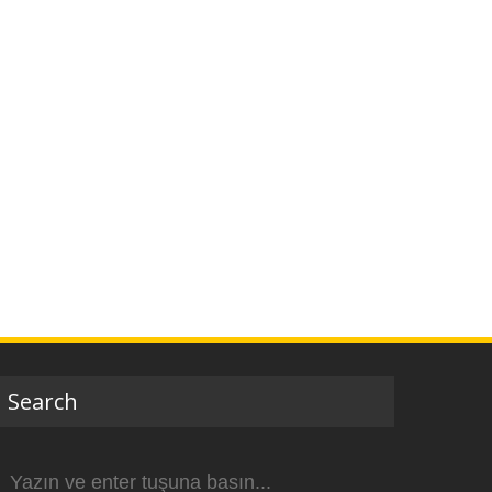
Search
Arama
yap: