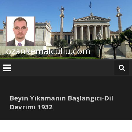
İçeriğe
geç
ozankemalcullu.com
Beyin Yıkamanın Başlangıcı-Dil
Devrimi 1932