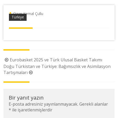
Ozan Kemal Çullu
Türkiye
Yazı
Eurobasket 2025 ve Türk Ulusal Basket Takımı
dolaşımı
Doğu Türkistan ve Türkiye: Bağımsızlık ve Asimilasyon
Tartışmaları
Bir yanıt yazın
E-posta adresiniz yayınlanmayacak.
Gerekli alanlar
*
ile işaretlenmişlerdir