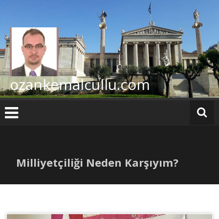
İçeriğe
geç
ozankemalcullu.com
Milliyetçiliği Neden Karşıyım?