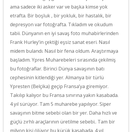
ama sadece iki asker var ve başka kimse yok
etrafta. Bir boşluk , bir yokluk, bir hastalık, bir
depresyon var fotoğrafta. Tıkladım ve okudum
tabii. Dünyanın en iyi savaş foto muhabirlerinden
Frank Hurley’in çektiği eşsiz sanat eseri. Nasıl
midem bulandı. Nasıl bir fena oldum. Araştırmaya
başladım. Ypres Muharebeleri sırasında çekilmiş
bu fotoğraflar. Birinci Dünya savaşının batı
cephesinin kitlendiği yer. Almanya bir türlü
Ypresten (Belçika) geçip Fransa’ya giremiyor.
Takılıp kalıyor bu Fransa sınırına yakın kasabada.
4 yıl sürüyor. Tam 5 muharebe yapılıyor. Siper
savaşının bitme sebebi olan bir yer. Daha hızlı ve
güçlü zırhlı araçlarının üretilme sebebi.. Tam bir
milyon kişi ölüyor bu küçük kasabada. 4 yıl