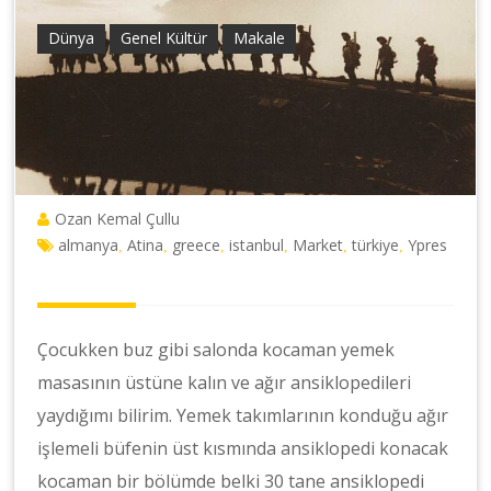
Dünya
Genel Kültür
Makale
Ozan Kemal Çullu
almanya
Atina
greece
istanbul
Market
türkiye
Ypres
,
,
,
,
,
,
Çocukken buz gibi salonda kocaman yemek
masasının üstüne kalın ve ağır ansiklopedileri
yaydığımı bilirim. Yemek takımlarının konduğu ağır
işlemeli büfenin üst kısmında ansiklopedi konacak
kocaman bir bölümde belki 30 tane ansiklopedi