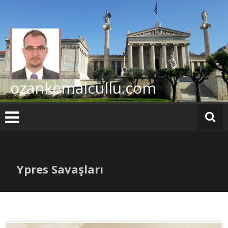
İçeriğe
geç
ozankemalcullu.com
Ypres Savaşları