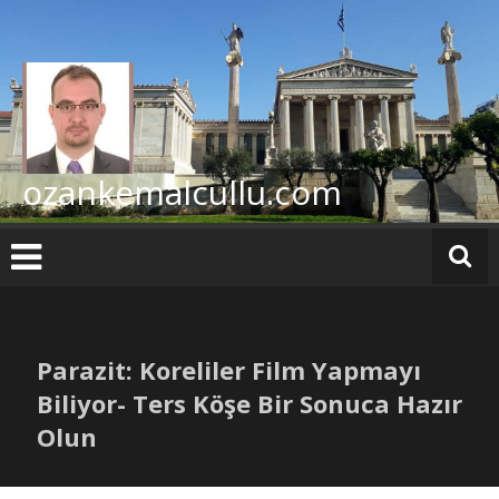
İçeriğe
geç
ozankemalcullu.com
Parazit: Koreliler Film Yapmayı
Biliyor- Ters Köşe Bir Sonuca Hazır
Olun