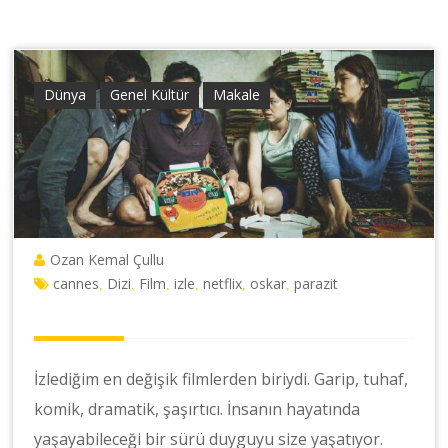
Dünya
Genel Kültür
Makale
Ozan Kemal Çullu
cannes
Dizi
Film
izle
netflix
oskar
parazit
,
,
,
,
,
,
İzlediğim en değişik filmlerden biriydi. Garip, tuhaf,
komik, dramatik, şaşırtıcı. İnsanın hayatında
yaşayabileceği bir sürü duyguyu size yaşatıyor.