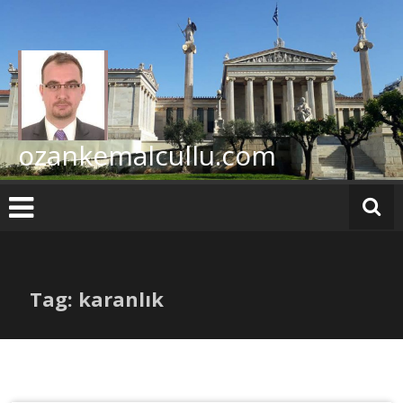
İçeriğe
geç
ozankemalcullu.com
Tag: karanlık